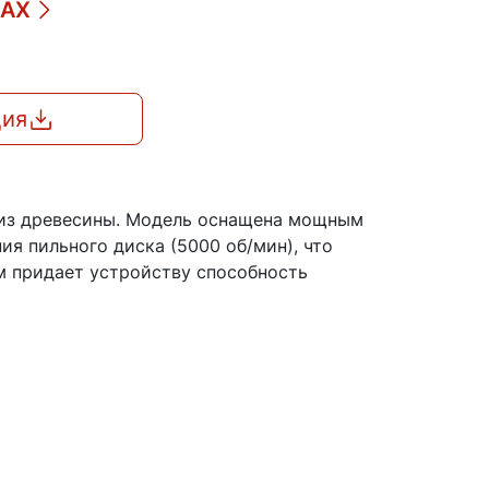
ДАХ
ция
к из древесины. Модель оснащена мощным
я пильного диска (5000 об/мин), что
м придает устройству способность