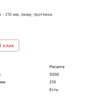
и
к - 210 мм, лазер, протяжка
1 клик
Ресанта
н
5000
 мм
210
Есть