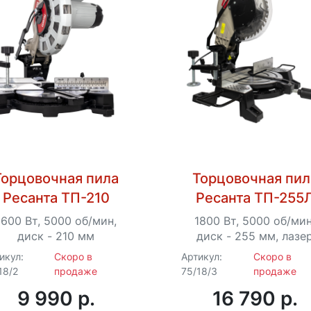
Торцовочная пила
Торцовочная пил
Ресанта ТП-210
Ресанта ТП-255
1600 Вт, 5000 об/мин,
1800 Вт, 5000 об/мин
диск - 210 мм
диск - 255 мм, лазе
икул:
Скоро в
Артикул:
Скоро в
18/2
продаже
75/18/3
продаже
9 990 p.
16 790 p.