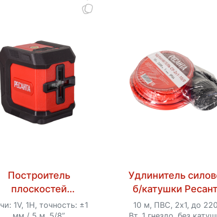
Построитель
Удлинитель силов
плоскостей
б/катушки Ресан
лазерный ПЛ-2
СУ-2х1-10/0 (IP4
чи: 1V, 1H, точность: ±1
10 м, ПВС, 2х1, до 22
Ресанта
мм / 5 м, 5/8”,
Вт, 1 гнездо, без катуш