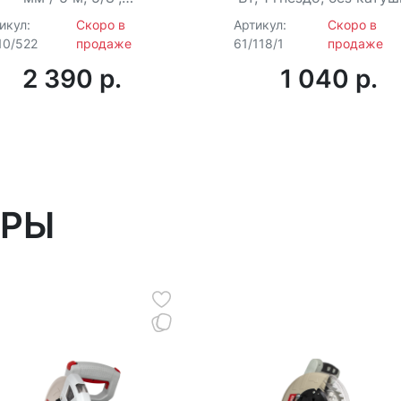
амовыравнивание ±4°,
IP44
икул:
Скоро в
Артикул:
Скоро в
питание от 2×АА
10/522
продаже
61/118/1
продаже
2 390 p.
1 040 p.
АРЫ