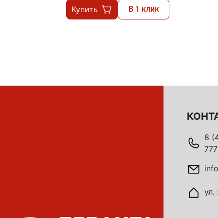
Купить
В 1 клик
КОНТ
8 (
777
inf
ул.