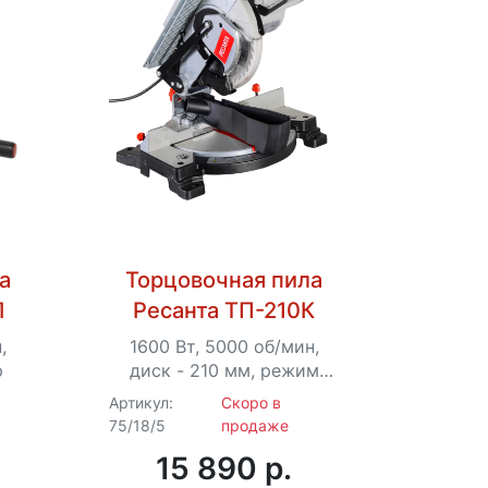
а
Торцовочная пила
Л
Ресанта ТП-210К
,
1600 Вт, 5000 об/мин,
р
диск - 210 мм, режим
настольной циркулярной
Артикул:
Скоро в
пилы
75/18/5
продаже
15 890 p.