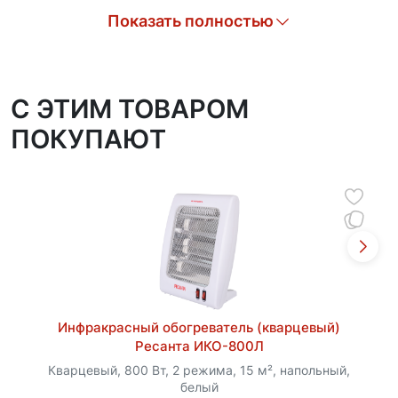
входящие в комплектацию, позволяют надежно
Показать полностью
разместить прибор на постоянном месте. Это
значительно экономит пространство. Компактные
размеры и вес 5,6 кг обеспечивают удобство
транспортировки и установки. Простота и
C ЭТИМ ТОВАРОМ
надежность конструкции гарантируют легкость в
ПОКУПАЮТ
обслуживании и длительный срок эксплуатации.
Инфракрасный обогреватель (кварцевый)
Ресанта ИКО-800Л
Кварцевый, 800 Вт, 2 режима, 15 м², напольный,
белый