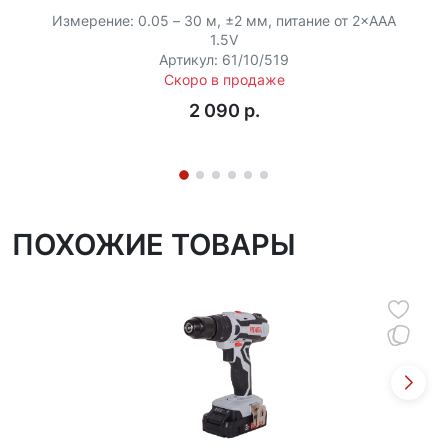
шпинделя, упрощающая установку и снятие
Измерение: 0.05 – 30 м, ±2 мм, питание от 2×ААА
оснастки.
1.5V
Артикул: 61/10/519
Встроенная подсветка рабочей зоны помогает
Скоро в продаже
хорошо рассмотреть участок работы даже в
2 090 p.
условиях недостаточной освещенности.
Прорезиненная рукоятка и небольшой вес
инструмента обеспечивают комфортную работу
даже при длительных нагрузках.
ПОХОЖИЕ ТОВАРЫ