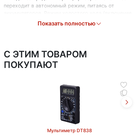
переходит в автономный режим, питаясь от
аккумуляторов. Режим холостого хода (включение
при отсутствии напряжения) активируется вручную
Показать полностью
и используется исключительно в аварийных
ситуациях.
Область применения устройства обширна и
C ЭТИМ ТОВАРОМ
охватывает широкий спектр бытовых приборов и
ПОКУПАЮТ
профессионального оборудования. Оно идеально
подходит для подключения газового котла любого
типа, персональных компьютеров, офисной техники,
серверных станций, осветительных систем и
охранных комплексов. Мощность подключаемой
техники - до 300 Вт. Благодаря компактным
размерам и продуманному дизайну, устройство
легко интегрируется практически в любое
пространство.
Мультиметр DT838
Удобный информативный дисплей на лицевой