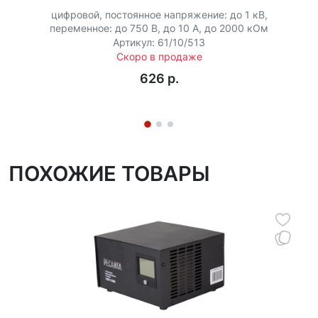
стороне прибора наглядно демонстрирует
цифровой, постоянное напряжение: до 1 кВ,
состояние устройства, показывая уровень
переменное: до 750 В, до 10 А, до 2000 кОм
входящего и исходящего напряжения, степень
Артикул: 61/10/513
заряженности аккумуляторов и нагрузку на
Скоро в продаже
систему.
626 p.
Корпус устройства выполнен из качественных
материалов, рассчитанных на эксплуатацию в
диапазоне температур от 0 до +40 °C. Кроме того,
предусмотрена защита от перегрева, глубокой
ПОХОЖИЕ ТОВАРЫ
разрядки и перезаряда аккумуляторов,
обеспечивающая длительный срок службы
устройства.